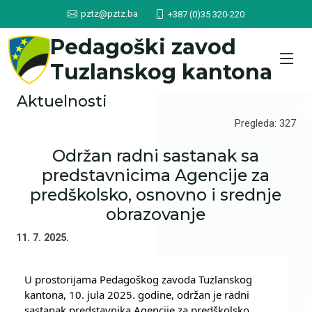
pztz@pztz.ba
+387 (0)35 320-220
Pedagoški zavod
Tuzlanskog kantona
Aktuelnosti
Pregleda: 327
Održan radni sastanak sa
predstavnicima Agencije za
predškolsko, osnovno i srednje
obrazovanje
11. 7. 2025.
U prostorijama Pedagoškog zavoda Tuzlanskog 
kantona, 10. jula 2025. godine, održan je radni 
sastanak predstavnika Agencije za predškolsko, 