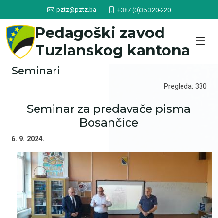
pztz@pztz.ba
+387 (0)35 320-220
Pedagoški zavod
Tuzlanskog kantona
Seminari
Pregleda: 330
Seminar za predavače pisma
Bosančice
6. 9. 2024.