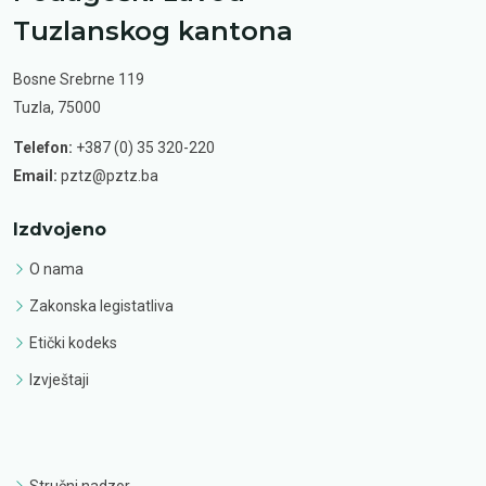
Tuzlanskog kantona
Bosne Srebrne 119
Tuzla, 75000
Telefon:
+387 (0) 35 320-220
Email:
pztz@pztz.ba
Izdvojeno
O nama
Zakonska legistatliva
Etički kodeks
Izvještaji
Stručni nadzor