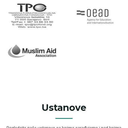
Ustanove
Pogledajte naše ustanove sa kojima sarađujemo i nad kojima