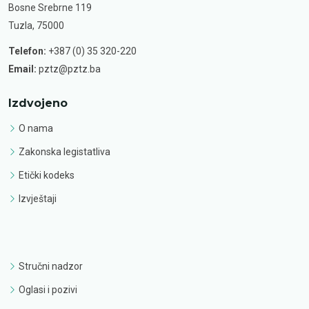
Bosne Srebrne 119
Tuzla, 75000
Telefon:
+387 (0) 35 320-220
Email:
pztz@pztz.ba
Izdvojeno
O nama
Zakonska legistatliva
Etički kodeks
Izvještaji
Stručni nadzor
Oglasi i pozivi