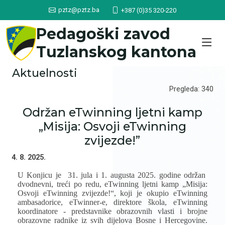
pztz@pztz.ba
+387 (0)35 320-220
Pedagoški zavod
Tuzlanskog kantona
Aktuelnosti
Pregleda: 340
Održan eTwinning ljetni kamp
„Misija: Osvoji eTwinning
zvijezde!”
4. 8. 2025.
U Konjicu je
31. jula i 1. augusta 2025. godine održan
dvodnevni, treći po redu, eTwinning ljetni kamp „Misija:
Osvoji eTwinning zvijezde!“, koji je okupio eTwinning
ambasadorice, eTwinner-e, direktore škola, eTwinning
koordinatore - predstavnike obrazovnih vlasti i brojne
obrazovne radnike iz svih dijelova Bosne i Hercegovine.