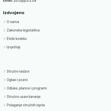
Email:
pztz@pztz.ba
Izdvojeno
O nama
Zakonska legistatliva
Etički kodeks
Izvještaji
Stručni nadzor
Oglasi i pozivi
Odluke, planovi i programi
Stručno usavršavanje
Polaganje stručnih ispita