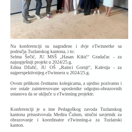
Na konferenciji su nagrađene i dvje eTwinnerke sa
područja Tuzlanskog kantona, i to:
Selma Šečić, JU MSŠ „Hasan Kikić“ Gradačac - za
najuspješniji projekt u 2024/25.g.
Edina Džafić, JU OŠ „Rainci Gornji“, Kalesija - za
najperspektivnijeg eTwinnera u 2024/25.g.
Ovom prilikom čestitamo kolegicama, a ujedno pozivamo i
sve ostale zainteresovane uposlenike odgojno-obrazovnih
ustanova da se uključe u eTwinning projekte.
Konferenciji je u ime Pedagoškog zavoda Tuzlanskog
kantona prisustvovala Medira Čulum, stručni savjetnik za
obrazovanje i koordinator eTwinning-a za Tuzlanski
kanton.