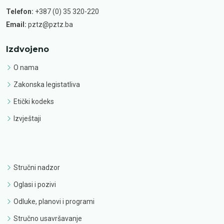
Telefon:
+387 (0) 35 320-220
Email:
pztz@pztz.ba
Izdvojeno
O nama
Zakonska legistatliva
Etički kodeks
Izvještaji
Stručni nadzor
Oglasi i pozivi
Odluke, planovi i programi
Stručno usavršavanje