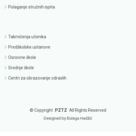
Polaganje stručnih ispita
Takmičenja učenika
Predškolske ustanove
Osnovne škole
Srednje škole
Centri za obrazovanje odraslih
©
Copyright
PZTZ
All Rights Reserved
Designed by Đulaga Hadžić