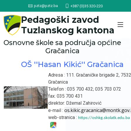
pztz@pztz.ba
+387 (0)35 320-220
Pedagoški zavod
Tuzlanskog kantona
Osnovne škole sa područja općine
Gračanica
OŠ ''Hasan Kikić'' Gračanica
Adresa : 111. Gračaničke brigade 2, 753
Gračanica
Telefon : 035 700 432; 035 703 072
fax: 035 700 431
direktor: Džemal Zahirović
os.kikic.gracanica@montk.gov
e-mail :
web-stranica :
https://oshkg.skolatk.edu.ba