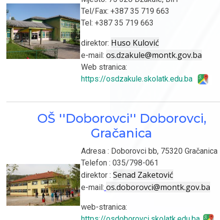
Tel/Fax: +387 35 719 663
Tel: +387 35 719 663
Huso Kulović
direktor:
os.dzakule@montk.gov.ba
e-mail:
Web stranica:
https://osdzakule.skolatk.edu.ba
OŠ ''Doborovci'' Doborovci,
Gračanica
Adresa : Doborovci bb, 75320 Gračanica
Telefon : 035/798-061
Senad Zaketović
direktor :
os.doborovci@montk.gov.ba
e-mail:
web-stranica:
https://osdoborovci.skolatk.edu.ba