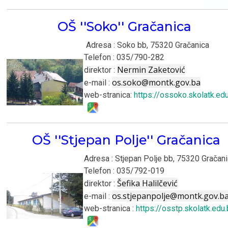
O
Š ''Soko'' Gračanica
Adresa : Soko bb, 75320 Gračanica
Telefon : 035/790-282
Nermin Zaketović
direktor :
os.soko@montk.gov.ba
e-mail :
web-stranica:
https://ossoko.skolatk.ed
OŠ ''Stjepan Polje'' Gračanica
Adresa : Stjepan Polje bb, 75320 Gračan
Telefon : 035/792-019
Šefika Halilčević
direktor :
os.stjepanpolje@montk.gov.b
e-mail :
web-stranica :
https://osstp.skolatk.edu