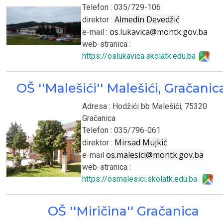
Telefon : 035/729-106
Almedin Devedžić
direktor :
os.lukavica@montk.gov.ba
e-mail :
web-stranica :
https://oslukavica.skolatk.edu.ba
OŠ ''Malešići'' Malešići, Gračani
Adresa : Hodžići bb Malešići, 75320
Gračanica
Telefon : 035/796-061
Mirsad Mujkić
direktor :
os.malesici@montk.gov.ba
e-mail
web-stranica :
https://osmalesici.skolatk.edu.ba
OŠ ''Miričina'' Gračanica