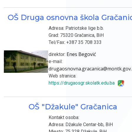
OŠ Druga osnovna škola Gračani
Adresa: Patriotske lige b.b.
Grad: 75320 Gračanica, BiH
Tel/Fax: +387 35 708 333
Enes Begović
direktor:
e-mail:
drugaosnovna.gracanica@montk.gov
Web stranica:
https://drugaosgr.skolatk.edu.ba
OŠ "Džakule" Gračanica
Kontakt osoba:
Adresa: Džakule Centar-bb, BiH
Mjesto: 75 328 Džakule, BiH