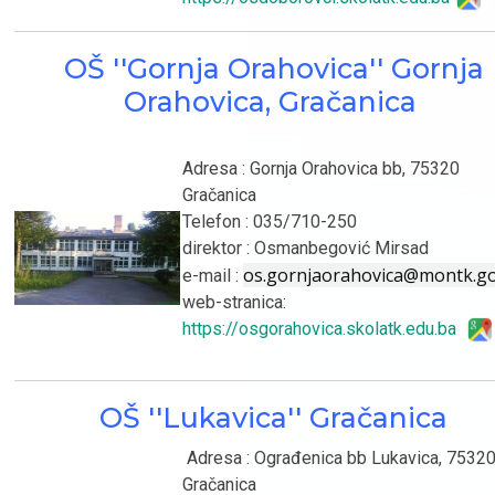
OŠ ''Gornja Orahovica'' Gornja
Orahovica, Gračanica
Adresa : Gornja Orahovica bb, 75320
Gračanica
Telefon : 035/710-250
direktor : Osmanbegović Mirsad
os.gornjaorahovica@montk.go
e-mail :
web-stranica:
https://osgorahovica.skolatk.edu.ba
OŠ ''Lukavica'' Gračanica
Adresa : Ograđenica bb Lukavica, 7532
Gračanica