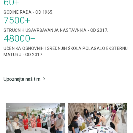
60
+
GODINE RADA - OD 1965.
7500
+
STRUČNIH USAVRŠAVANJA NASTAVNIKA - OD 2017.
48000
+
UČENIKA OSNOVNIH I SREDNJIH ŠKOLA POLAGALO EKSTERNU
MATURU - OD 2017.
Upoznajte naš tim