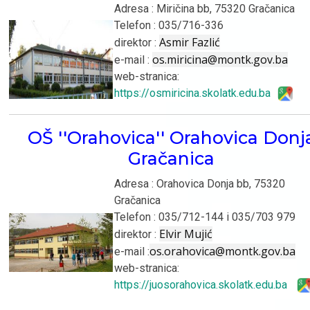
Adresa : Miričina bb, 75320 Gračanica
Telefon : 035/716-336
Asmir Fazlić
direktor :
os.miricina@montk.gov.ba
e-mail :
web-stranica:
https://osmiricina.skolatk.edu.ba
OŠ ''Orahovica'' Orahovica Donj
Gračanica
Adresa : Orahovica Donja bb, 75320
Gračanica
Telefon : 035/712-144 i 035/703 979
Elvir Mujić
direktor :
os.orahovica@montk.gov.ba
e-mail :
web-stranica:
https://juosorahovica.skolatk.edu.ba