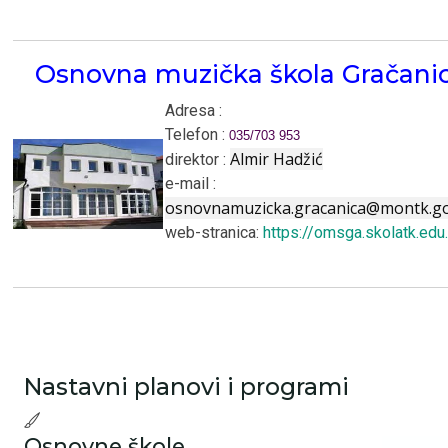
Osnovna muzička škola Gračani
Adresa :
Telefon :
035/703 953
Almir Hadžić
direktor :
e-mail :
osnovnamuzicka.gracanica@montk.go
web-stranica:
https://omsga.skolatk.edu
Nastavni planovi i programi
Osnovne škole