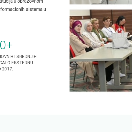
titucija u obrazovnom
nformacionih sistema u
0
+
OVNIH I SREDNJIH
GALO EKSTERNU
 2017.