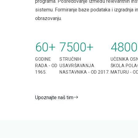
programa. Posredovanje između relevantnih ins
sistemu. Formiranje baze podataka i izgradnja i
obrazovanju.
60
+
7500
+
4800
GODINE
STRUČNIH
UČENIKA OSN
RADA - OD
USAVRŠAVANJA
ŠKOLA POLA
1965.
NASTAVNIKA - OD 2017.
MATURU - OD
Upoznajte naš tim