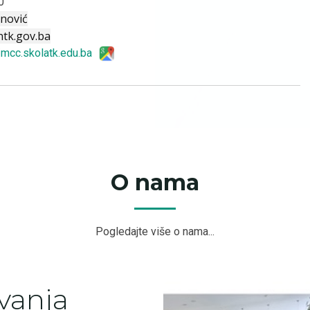
0
anović
ntk.gov.ba
/mcc.skolatk.edu.ba
O nama
Pogledajte više o nama...
vanja