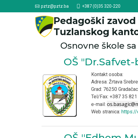
+387 (0)35 320-220
pztz@pztz.ba
Pedagoški zavod
Tuzlanskog kant
Osnovne škole sa
OŠ "Dr.Safvet
Kontakt osoba:
Adresa: Žrtava Srebre
Grad: 76250 Gradačac
Tel/Fax: +387 35 821
os.basagic@
e-mail:
Web stranica:
https:/
OŠ ''Edhem Mu