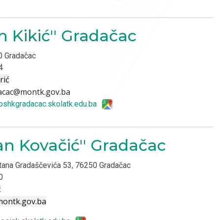
n Kikić'' Gradačac
50 Gradačac
4
rić
dacac@montk.gov.ba
/oshkgradacac.skolatk.edu.ba
an Kovačić'' Gradačac
tana Gradaščevića 53, 76250 Gradačac
0
ć
montk.gov.ba