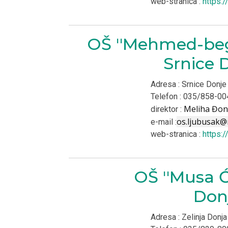
web-stranica :
https:/
OŠ ''Mehmed-beg
Srnice 
Adresa : Srnice Donj
Telefon : 035/858-00
Meliha Đon
direktor :
os.ljubusak@
e-mail :
web-stranica :
https:/
OŠ ''Musa Ć
Don
Adresa : Zelinja Donj