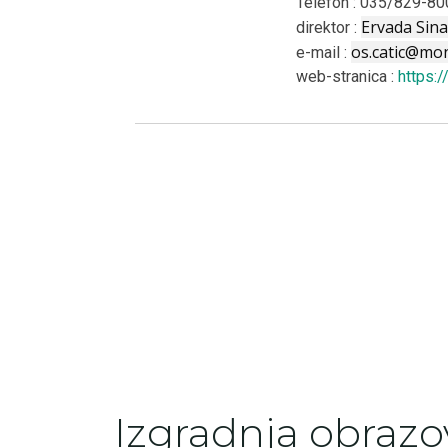
Telefon : 035/829-80
Ervada Sin
direktor :
os.catic@mo
e-mail :
web-stranica :
https:/
Izgradnja obrazo