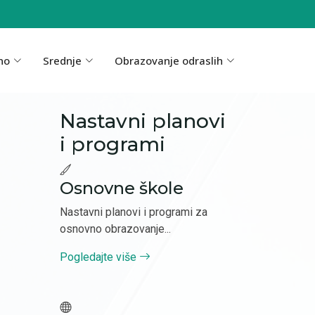
no
Srednje
Obrazovanje odraslih
Nastavni planovi
i programi
Osnovne škole
Nastavni planovi i programi za
osnovno obrazovanje...
Pogledajte više