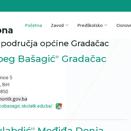
Početna
Zavod
Predškolsko
Osnov
ona
 područja općine Gradačac
-beg Bašagić" Gradačac
nice 5
, BiH
 850
montk.gov.ba
/osbasagic.skolatk.edu.ba/
labdić'' Međiđa Donja,