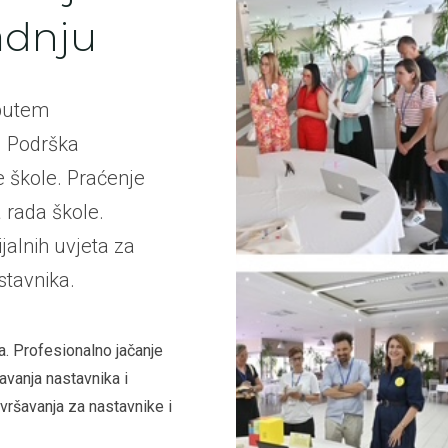
adnju
 putem
. Podrška
 škole. Praćenje
a rada škole.
ijalnih uvjeta za
stavnika.
. Profesionalno jačanje
avanja nastavnika i
vršavanja za nastavnike i