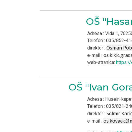
OŠ ''Hasa
Adresa : Vida 1, 762
Telefon : 035/852-41
Osman Pob
direktor :
os.kikic.gra
e-mail :
web-stranica:
https:/
OŠ ''Ivan Gor
Adresa : Husein-kape
Telefon : 035/821-24
Selmir Kari
direktor :
os.kovacic@
e-mail :