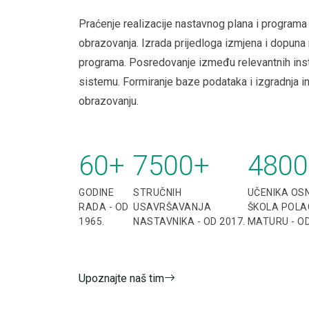
Praćenje realizacije nastavnog plana i programa
obrazovanja. Izrada prijedloga izmjena i dopuna
programa. Posredovanje između relevantnih ins
sistemu. Formiranje baze podataka i izgradnja i
obrazovanju.
60
+
7500
+
4800
GODINE
STRUČNIH
UČENIKA OSN
RADA - OD
USAVRŠAVANJA
ŠKOLA POLA
1965.
NASTAVNIKA - OD 2017.
MATURU - OD
Upoznajte naš tim