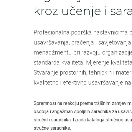
kroz učenje i sar
Profesionalna podrška nastavnicima
usavršavanja, praćenja i savjetovanja
menadžmentu pri razvoju organizacije
standarda kvaliteta. Mjerenje kvalitet
Stvaranje prostornih, tehnickih i mater
kvalitetno i efektivno usavršavanje na
Spremnost na reakciju prema tržišnim zahtjevima
osoblja i angažman spoljnih saradnika za usavrš
stručnih saradnika. Izrada kataloga stručnog usa
stručne saradnike.