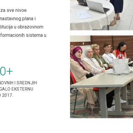
 za sve nivoe
 nastavnog plana i
titucija u obrazovnom
nformacionih sistema u
0
+
OVNIH I SREDNJIH
GALO EKSTERNU
 2017.