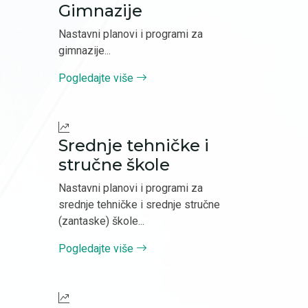
Gimnazije
Nastavni planovi i programi za
gimnazije...
Pogledajte više
Srednje tehničke i
stručne škole
Nastavni planovi i programi za
srednje tehničke i srednje stručne
(zantaske) škole...
Pogledajte više