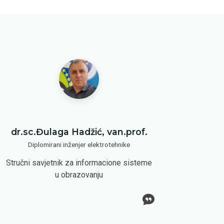
dr.sc.Đulaga Hadžić, van.prof.
Diplomirani inženjer elektrotehnike
Stručni savjetnik za informacione sisteme
u obrazovanju