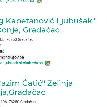
/osigk.skolatk.edu.ba
 Kapetanović Ljubušak''
Donje, Gradačac
e bb, 76250 Gradačac
4
lić
montk.gov.ba
/osljubusak.skolatk.edu.ba
azim Ćatić'' Zelinja
ja,Gradačac
a 196, 76250 Gradačac