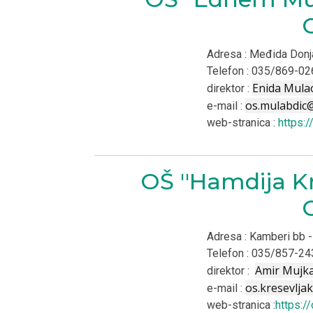
Adresa : Međida Donj
Telefon : 035/869-02
Enida Mula
direktor :
os.mulabdic
e-mail :
web-stranica :
https:
OŠ ''Hamdija Kr
Adresa : Kamberi bb -
Telefon : 035/857-24
Amir Mujk
direktor :
os.kresevlj
e-mail :
web-stranica :
https:/