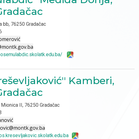
Gradačac
a bb, 76250 Gradačac
6
omerović
@montk.gov.ba
//osemulabdic.skolatk.edu.ba/
eševljaković'' Kamberi,
Gradačac
 Mionica II, 76250 Gradačac
3
anović
akovic@montk.gov.ba
/os.kresevljakovic.skolatk.edu.ba