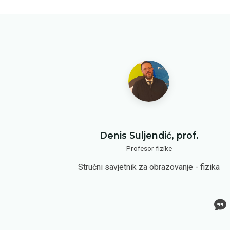
.
Denis Suljendić, prof.
Profesor fizike
Stručni savjetnik za obrazovanje - fizika